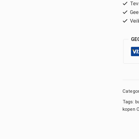
Tevr
Geen
Veil
GE
Categor
Tags:
b
kopen O