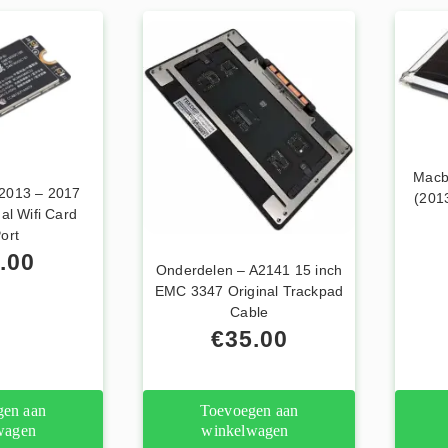
Macb
 2013 – 2017
(201
al Wifi Card
ort
.00
Onderdelen – A2141 15 inch
EMC 3347 Original Trackpad
Cable
€
35.00
gen aan
Toevoegen aan
wagen
winkelwagen