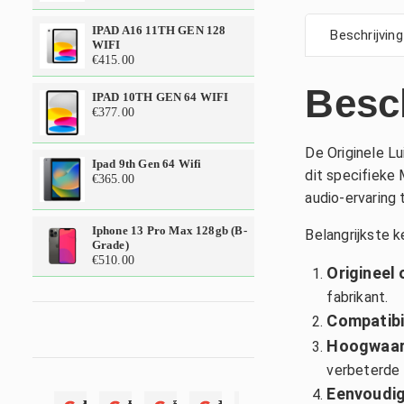
IPAD A16 11TH GEN 128
Beschrijving
WIFI
€
415.00
Besc
IPAD 10TH GEN 64 WIFI
€
377.00
De Originele L
Ipad 9th Gen 64 Wifi
dit specifieke
€
365.00
audio-ervaring 
Iphone 13 Pro Max 128gb (b-
Belangrijkste 
Grade)
€
510.00
Origineel
fabrikant.
Compatibil
Hoogwaard
verbeterde 
Eenvoudige