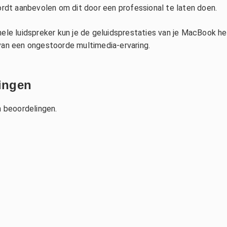
rdt aanbevolen om dit door een professional te laten doen.
 Nederland
berly de Boer
n
ar geleden
nele luidspreker kun je de geluidsprestaties van je MacBook he
van een ongestoorde multimedia-ervaring.
ingen
n beoordelingen.