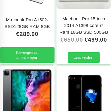
telefoon
Macbook Pro 15 inch
Macbook Pro A1502-
2014 A1398 core i7
SSD128GB-RAM 8GB
Ram 16GB SSD 500GB
€
289.00
€
650.00
€
499.00
Toevoegen aan
winkelwagen
Lees verder