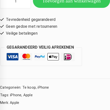
Toevoegen aan winkelwagen
Tevredenheid gegarandeerd
Geen gedoe met retourneren
Veilige betalingen
GEGARANDEERD VEILIG AFREKENEN
Corina Eckhardt
Amsterdam Nederland
Kimberly de Boer
den
3 jaar geleden
3 jaar geleden
3 jaar geleden
ijn 
Wat een 
Hele 
Categorieën:
Te koop
,
iPhone
Iphone 
goede 
snelle 
ad 
service 
service! 
Tags:
iPhone
,
Apple
watersc
,mijn 
Mijn 
Merk:
Apple
ade 
compute
macboo