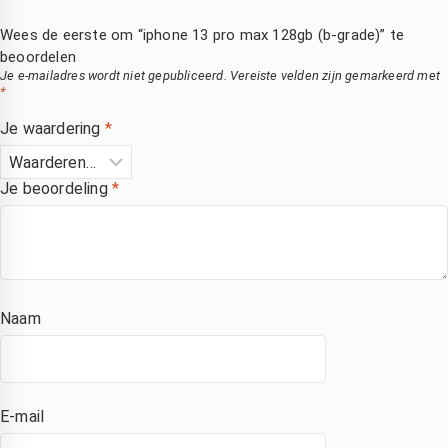
ij Saleh 
scherm 
Heel blij 
Wees de eerste om “iphone 13 pro max 128gb (b-grade)” te
an 
en ook 
met de 
beoordelen
ixlab 
meteen 
service!
Je e-mailadres wordt niet gepubliceerd.
Vereiste velden zijn gemarkeerd met
n hij 
nieuwe 
*
constate
accu, 
Je waardering
*
rde dat 
laten 
et hele 
plaatsen
scherm 
. zonder 
Je beoordeling
*
vervang
verlies 
n 
van 
moest 
mijn 
worden. 
bestand
ij heeft 
en . 
Naam
en 
eerlijke 
nieuw 
prijs en 
scherm 
goede 
esteld 
betrouw
E-mail
n dat 
bare 
maanda
service 