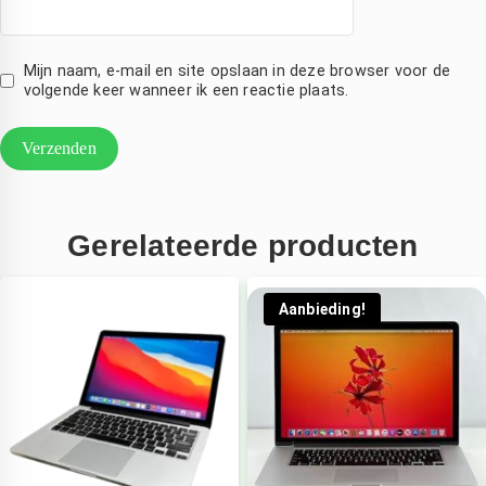
 na 
.dank
evering 
Mijn naam, e-mail en site opslaan in deze browser voor de
irect 
volgende keer wanneer ik een reactie plaats.
vervang
en.
Mooi 
at hij 
et zo 
nel 
Gerelateerde producten
gerepare
rd 
Aanbieding!
eeft, 
ant je 
ent 
volkom
n 
onthand 
zonder 