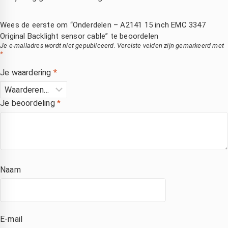
 na 
.dank
evering 
Wees de eerste om “Onderdelen – A2141 15 inch EMC 3347
Original Backlight sensor cable” te beoordelen
irect 
Je e-mailadres wordt niet gepubliceerd.
Vereiste velden zijn gemarkeerd met
vervang
*
en.
Je waardering
*
Mooi 
at hij 
et zo 
Je beoordeling
*
nel 
gerepare
rd 
eeft, 
ant je 
Naam
ent 
volkom
n 
onthand 
E-mail
zonder 