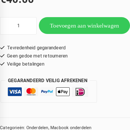
Toevoegen aan winkelwagen
Tevredenheid gegarandeerd
Geen gedoe met retourneren
Veilige betalingen
Corina Eckhardt
Amsterdam Nederland
Kimberly de Boer
GEGARANDEERD VEILIG AFREKENEN
den
3 jaar geleden
3 jaar geleden
3 jaar geleden
ijn 
Wat een 
Hele 
Iphone 
goede 
snelle 
ad 
service 
service! 
watersc
,mijn 
Mijn 
ade 
compute
macboo
Categorieën:
Onderdelen
,
Macbook onderdelen