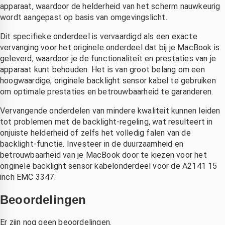
apparaat, waardoor de helderheid van het scherm nauwkeurig
ij Saleh 
scherm 
Heel blij 
wordt aangepast op basis van omgevingslicht.
an 
en ook 
met de 
ixlab 
meteen 
service!
Dit specifieke onderdeel is vervaardigd als een exacte
n hij 
nieuwe 
vervanging voor het originele onderdeel dat bij je MacBook is
constate
accu, 
geleverd, waardoor je de functionaliteit en prestaties van je
rde dat 
laten 
apparaat kunt behouden. Het is van groot belang om een
hoogwaardige, originele backlight sensor kabel te gebruiken
et hele 
plaatsen
om optimale prestaties en betrouwbaarheid te garanderen.
scherm 
. zonder 
vervang
verlies 
Vervangende onderdelen van mindere kwaliteit kunnen leiden
n 
van 
tot problemen met de backlight-regeling, wat resulteert in
moest 
mijn 
onjuiste helderheid of zelfs het volledig falen van de
worden. 
bestand
backlight-functie. Investeer in de duurzaamheid en
ij heeft 
en . 
betrouwbaarheid van je MacBook door te kiezen voor het
en 
eerlijke 
originele backlight sensor kabelonderdeel voor de A2141 15
inch EMC 3347.
nieuw 
prijs en 
scherm 
goede 
Beoordelingen
esteld 
betrouw
n dat 
bare 
Er zijn nog geen beoordelingen.
maanda
service 