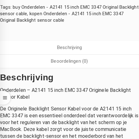
oordat 
r snel 
k pro 
Tags:
buy Onderdelen - A2141 15 inch EMC 3347 Original Backlight
en 
gemaakt 
kon niet 
sensor cable
,
kopen Onderdelen - A2141 15 inch EMC 3347
hond 
.laten 
meer 
Original Backlight sensor cable
ich na 
vallen  
opladen. 
et 
van de 
Bleek 
zwemm
fiets 
aan het 
n had 
,dacht 
moeder
Beschrijving
uitgesch
echt die 
bord te 
Beoordelingen (0)
d 
is niet 
liggen. 
boven 
meer te 
Bij 
Beschrijving
e 
redden , 
andere 
telefoon
binnen 
zaken 
Onderdelen – A2141 15 inch EMC 3347 Originele Backlight
2 dagen 
duurde 
Sensor Kabel
k kon 
had ik 
het veel 
p 
mijn 
langer 
De Originele Backlight Sensor Kabel voor de A2141 15 inch
zaterdag
compute
en was 
EMC 3347 is een essentieel onderdeel dat verantwoordelijk is
middag 
r terug 
het ook 
voor het reguleren van de backlight van het scherm op je
MacBook. Deze kabel zorgt voor de juiste communicatie
irect 
nieuw 
een stuk 
tussen de backlight-sensor en het moederbord van het
erecht 
beeld 
duurder. 