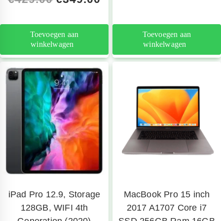
telefoon
Toevoegen aan
Toevoegen aan
winkelwagen
winkelwagen
iPad Pro 12.9, Storage
MacBook Pro 15 inch
128GB, WIFI 4th
2017 A1707 Core i7