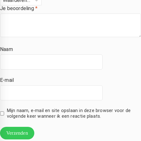
ij Saleh 
scherm 
Heel blij 
Je beoordeling
*
an 
en ook 
met de 
ixlab 
meteen 
service!
n hij 
nieuwe 
constate
accu, 
rde dat 
laten 
Naam
et hele 
plaatsen
scherm 
. zonder 
vervang
verlies 
n 
van 
E-mail
moest 
mijn 
worden. 
bestand
ij heeft 
en . 
en 
eerlijke 
Mijn naam, e-mail en site opslaan in deze browser voor de
nieuw 
prijs en 
volgende keer wanneer ik een reactie plaats.
scherm 
goede 
esteld 
betrouw
n dat 
bare 
maanda
service 