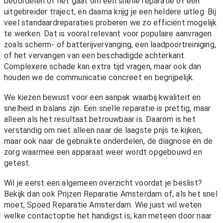
beoordelen of het gaat om een snelle reparatie of een
uitgebreider traject, en daarna krijg je een heldere uitleg. Bij
veel standaardreparaties proberen we zo efficiënt mogelijk
te werken. Dat is vooral relevant voor populaire aanvragen
zoals scherm- of batterijvervanging, een laadpoortreiniging,
of het vervangen van een beschadigde achterkant.
Complexere schade kan extra tijd vragen, maar ook dan
houden we de communicatie concreet en begrijpelijk.
We kiezen bewust voor een aanpak waarbij kwaliteit en
snelheid in balans zijn. Een snelle reparatie is prettig, maar
alleen als het resultaat betrouwbaar is. Daarom is het
verstandig om niet alleen naar de laagste prijs te kijken,
maar ook naar de gebruikte onderdelen, de diagnose en de
zorg waarmee een apparaat weer wordt opgebouwd en
getest.
Wil je eerst een algemeen overzicht voordat je beslist?
Bekijk dan ook
Prijzen Reparatie Amsterdam
of, als het snel
moet,
Spoed Reparatie Amsterdam
. Wie juist wil weten
welke contactoptie het handigst is, kan meteen door naar