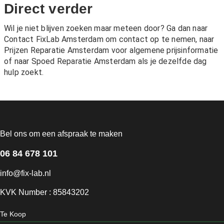
Direct verder
Wil je niet blijven zoeken maar meteen door? Ga dan naar
Contact FixLab Amsterdam
om contact op te nemen, naar
Prijzen Reparatie Amsterdam
voor algemene prijsinformatie
of naar
Spoed Reparatie Amsterdam
als je dezelfde dag
hulp zoekt.
Bel ons om een afspraak te maken
06 84 678 101
info@fix-lab.nl
KVK Number : 85843202
Te Koop