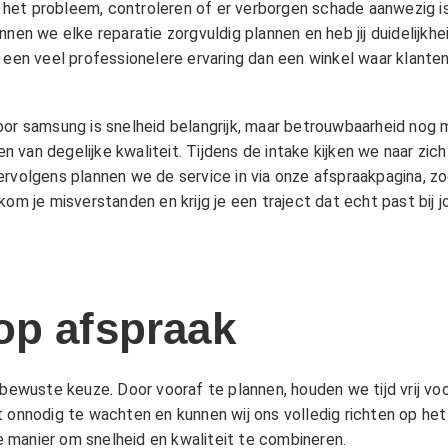
het probleem, controleren of er verborgen schade aanwezig is
nnen we elke reparatie zorgvuldig plannen en heb jij duidelijk
n een veel professionelere ervaring dan een winkel waar klant
oor samsung is snelheid belangrijk, maar betrouwbaarheid nog
 van degelijke kwaliteit. Tijdens de intake kijken we naar zic
ervolgens plannen we de service in via onze afspraakpagina, 
kom je misverstanden en krijg je een traject dat echt past bij 
op afspraak
 bewuste keuze. Door vooraf te plannen, houden we tijd vrij voo
t onnodig te wachten en kunnen wij ons volledig richten op he
 manier om snelheid en kwaliteit te combineren.