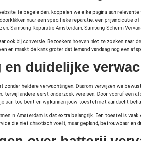
site te begeleiden, koppelen we elke pagina aan relevante ve
orklikken naar een specifieke reparatie, een prijsindicatie of
jzen
,
Samsung Reparatie Amsterdam
,
Samsung Scherm Verva
 maar ook bij conversie. Bezoekers hoeven niet te zoeken naar d
uwen en maakt de kans groter dat iemand vandaag nog een afspr
g en duidelijke verwa
eet zonder heldere verwachtingen. Daarom verwijzen we bewus
n, terwijl andere eerst onderzoek vereisen. Door vooraf een af
e aan toe bent en wij kunnen jouw toestel met aandacht beha
nnen in Amsterdam is dat extra belangrijk. Een toestel is vaa
vice die niet chaotisch voelt, maar gepland, betrouwbaar en dui
gen over batterij ver