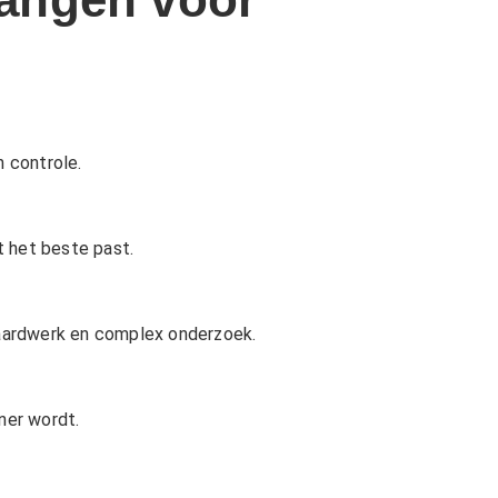
n controle.
t het beste past.
daardwerk en complex onderzoek.
ner wordt.