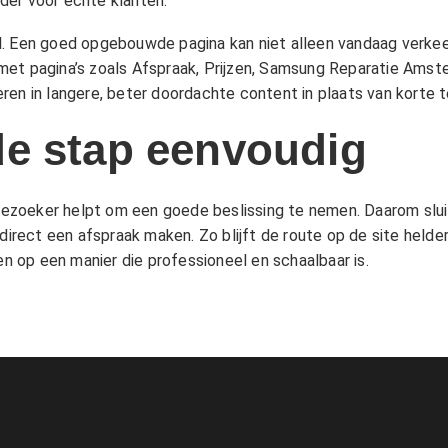
der voor echte klanten.
l. Een goed opgebouwde pagina kan niet alleen vandaag verkee
met pagina’s zoals
Afspraak
,
Prijzen
,
Samsung Reparatie Amst
ren in langere, beter doordachte content in plaats van korte t
e stap eenvoudig
e bezoeker helpt om een goede beslissing te nemen. Daarom sl
direct een afspraak maken. Zo blijft de route op de site helder,
 op een manier die professioneel en schaalbaar is.