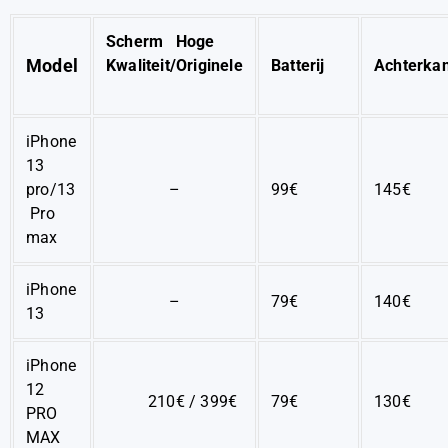
Scherm
Hoge
Model
Kwaliteit/Originele
Batterij
Achterk
iPhone
13
pro/13
–
99€
145€
Pro
max
iPhone
–
79€
140€
13
iPhone
12
210€ / 399€
79€
130€
PRO
MAX