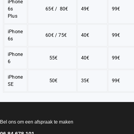
iPhone
6s
65€ / 80€
49€
99€
Plus
iPhone
60€ / 75€
40€
99€
6s
iPhone
55€
40€
99€
6
iPhone
50€
35€
99€
SE
Bel ons om een afspraak te maken
06 84 678 101