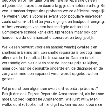
beoordelen of het gaat om een snelle reparatie of een
uitgebreider traject, en daarna krijg je een heldere uitleg. Bij
veel standaardreparaties proberen we zo efficiënt mogelijk
te werken. Dat is vooral relevant voor populaire aanvragen
zoals scherm- of batterijvervanging, een laadpoortreiniging,
of het vervangen van een beschadigde achterkant.
Complexere schade kan extra tijd vragen, maar ook dan
houden we de communicatie concreet en begrijpelijk.
We kiezen bewust voor een aanpak waarbij kwaliteit en
snelheid in balans zijn. Een snelle reparatie is prettig, maar
alleen als het resultaat betrouwbaar is. Daarom is het
verstandig om niet alleen naar de laagste prijs te kijken,
maar ook naar de gebruikte onderdelen, de diagnose en de
zorg waarmee een apparaat weer wordt opgebouwd en
getest.
Wil je eerst een algemeen overzicht voordat je beslist?
Bekijk dan ook
Prijzen Reparatie Amsterdam
of, als het snel
moet,
Spoed Reparatie Amsterdam
. Wie juist wil weten
welke contactoptie het handigst is, kan meteen door naar