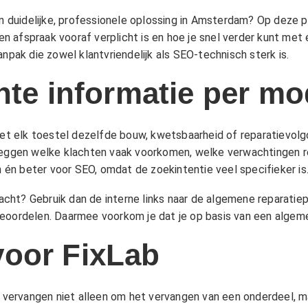
een duidelijke, professionele oplossing in Amsterdam? Op deze 
n afspraak vooraf verplicht is en hoe je snel verder kunt me
anpak die zowel klantvriendelijk als SEO-technisch sterk is.
hte informatie per mo
niet elk toestel dezelfde bouw, kwetsbaarheid of reparatievol
tleggen welke klachten vaak voorkomen, welke verwachtingen re
en én beter voor SEO, omdat de zoekintentie veel specifieker is
klacht? Gebruik dan de interne links naar de algemene reparatie
eoordelen. Daarmee voorkom je dat je op basis van een algeme
voor FixLab
j vervangen niet alleen om het vervangen van een onderdeel, ma