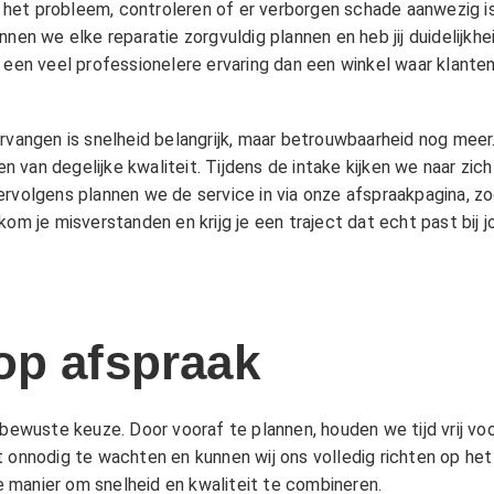
het probleem, controleren of er verborgen schade aanwezig is
nnen we elke reparatie zorgvuldig plannen en heb jij duidelijk
n een veel professionelere ervaring dan een winkel waar klant
ervangen is snelheid belangrijk, maar betrouwbaarheid nog mee
 van degelijke kwaliteit. Tijdens de intake kijken we naar zic
ervolgens plannen we de service in via onze afspraakpagina, 
kom je misverstanden en krijg je een traject dat echt past bij 
op afspraak
 bewuste keuze. Door vooraf te plannen, houden we tijd vrij voo
t onnodig te wachten en kunnen wij ons volledig richten op he
 manier om snelheid en kwaliteit te combineren.