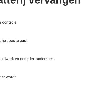
n controle.
t het beste past.
daardwerk en complex onderzoek.
ner wordt.