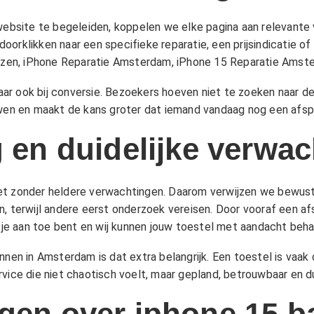
site te begeleiden, koppelen we elke pagina aan relevante ve
orklikken naar een specifieke reparatie, een prijsindicatie of
jzen
,
iPhone Reparatie Amsterdam
,
iPhone 15 Reparatie Amst
 maar ook bij conversie. Bezoekers hoeven niet te zoeken naar d
uwen en maakt de kans groter dat iemand vandaag nog een afspr
g en duidelijke verwa
eet zonder heldere verwachtingen. Daarom verwijzen we bewus
n, terwijl andere eerst onderzoek vereisen. Door vooraf een af
e aan toe bent en wij kunnen jouw toestel met aandacht beha
nnen in Amsterdam is dat extra belangrijk. Een toestel is vaa
vice die niet chaotisch voelt, maar gepland, betrouwbaar en dui
gen over iphone 15 ba