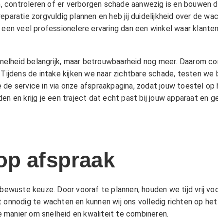
 controleren of er verborgen schade aanwezig is en bouwen da
eparatie zorgvuldig plannen en heb jij duidelijkheid over de w
n een veel professionelere ervaring dan een winkel waar klant
s snelheid belangrijk, maar betrouwbaarheid nog meer. Daarom 
 Tijdens de intake kijken we naar zichtbare schade, testen we 
 de service in via onze afspraakpagina, zodat jouw toestel op
n en krijg je een traject dat echt past bij jouw apparaat en ge
op afspraak
 bewuste keuze. Door vooraf te plannen, houden we tijd vrij voo
t onnodig te wachten en kunnen wij ons volledig richten op he
 manier om snelheid en kwaliteit te combineren.