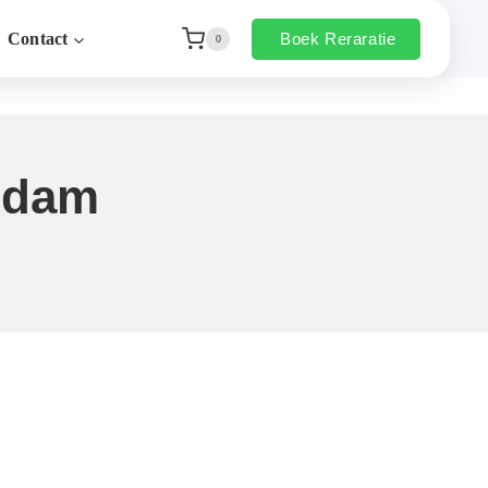
Boek Reraratie
Contact
0
erdam