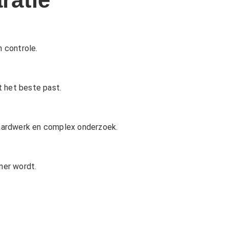
n controle.
t het beste past.
daardwerk en complex onderzoek.
ner wordt.