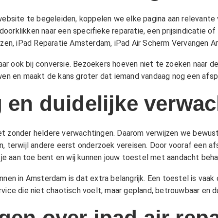
site te begeleiden, koppelen we elke pagina aan relevante ve
orklikken naar een specifieke reparatie, een prijsindicatie of
jzen
,
iPad Reparatie Amsterdam
,
iPad Air Scherm Vervangen 
 maar ook bij conversie. Bezoekers hoeven niet te zoeken naar d
uwen en maakt de kans groter dat iemand vandaag nog een afspr
g en duidelijke verwa
eet zonder heldere verwachtingen. Daarom verwijzen we bewus
n, terwijl andere eerst onderzoek vereisen. Door vooraf een af
e aan toe bent en wij kunnen jouw toestel met aandacht beha
nnen in Amsterdam is dat extra belangrijk. Een toestel is vaa
vice die niet chaotisch voelt, maar gepland, betrouwbaar en dui
gen over ipad air repa