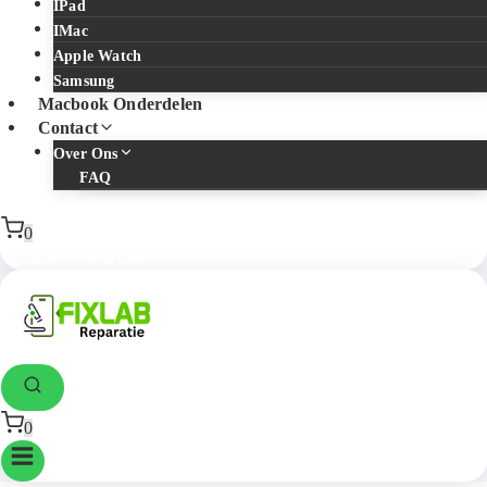
IPad
IMac
Apple Watch
Samsung
Macbook Onderdelen
Contact
Over Ons
FAQ
0
Boek Reraratie
0