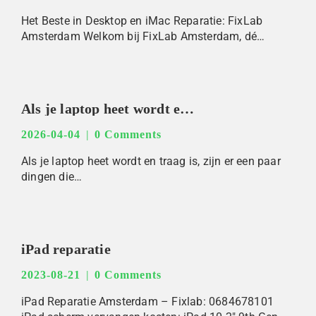
Het Beste in Desktop en iMac Reparatie: FixLab
Amsterdam Welkom bij FixLab Amsterdam, dé…
Als je laptop heet wordt en traag werkt, kan dit verschillende oorzaken hebben. Hier zijn een aantal stappen die je kunt nemen om dit probleem op te lossen:1. Zorg ervoor dat de laptop voldoende ventilatie heeft. Plaats de laptop op een hard, vlak oppervlak en vermijd het blokkeren van de ventilatieopeningen.2. Controleer of de ventilatoren van de laptop schoon zijn en goed werken. Als ze vol stof zitten, kan dit de warmteafvoer belemmeren. Maak de ventilatoren indien nodig schoon.3. Sluit onnodige programma’s en tabbladen die veel CPU- en geheugenbronnen gebruiken. Dit kan de prestaties van de laptop verbeteren en oververhitting voorkomen.4. Controleer of er updates beschikbaar zijn voor het besturingssysteem en installeer deze indien nodig. Updates kunnen prestatieverbeteringen en beveiligingspatches bevatten.5. Overweeg om de laptop te voorzien van een koelmat of koelstandaard om de temperatuur te verlagen.Als je deze stappen hebt geprobeerd en de laptop nog steeds oververhit raakt en traag werkt, kan het zijn dat er een hardwareprobleem is. In dat geval is het raadzaam om een professioneel te raadplegen om het probleem op te lossen.
2026-04-04
0 Comments
Als je laptop heet wordt en traag is, zijn er een paar
dingen die…
iPad reparatie
2023-08-21
0 Comments
iPad Reparatie Amsterdam – Fixlab: 0684678101