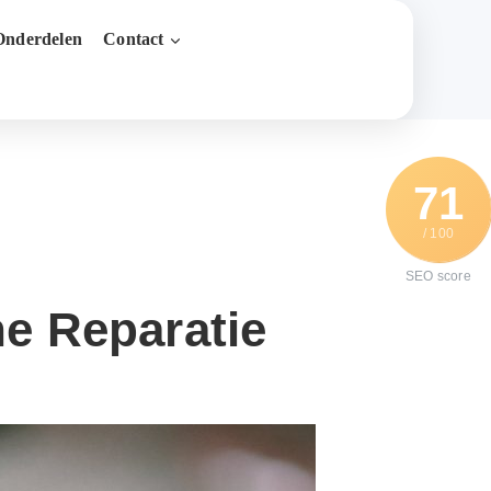
nderdelen
Contact
71
/ 100
SEO score
ne Reparatie