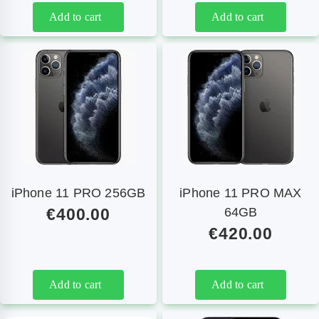
telefoon
Add to cart
Add to cart
iPhone 11 PRO 256GB
iPhone 11 PRO MAX
€
400.00
64GB
€
420.00
Add to cart
Add to cart