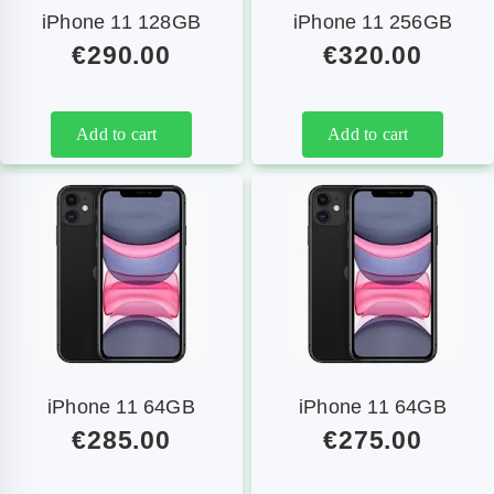
iPhone 11 128GB
iPhone 11 256GB
 na 
.dank
€
290.00
€
320.00
evering 
irect 
vervang
en.
Add to cart
Add to cart
Mooi 
at hij 
et zo 
nel 
gerepare
rd 
eeft, 
ant je 
ent 
volkom
iPhone 11 64GB
iPhone 11 64GB
n 
€
285.00
€
275.00
onthand 
zonder 