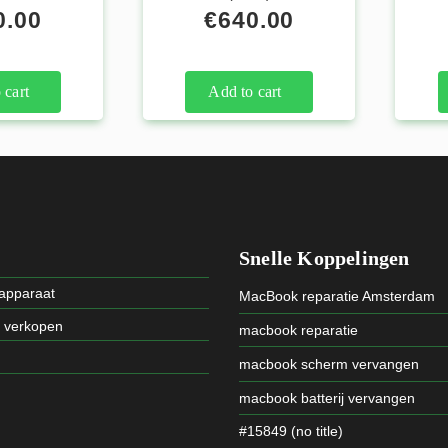
0.00
€
640.00
 cart
Add to cart
Snelle Koppelingen
 apparaat
MacBook reparatie Amsterdam
t verkopen
macbook reparatie
macbook scherm vervangen
macbook batterij vervangen
#15849 (no title)