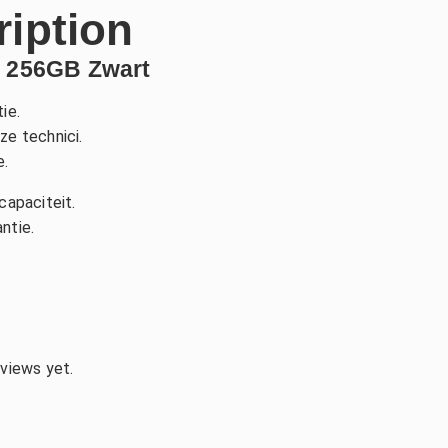
ription
5 256GB Zwart
ie.
ze technici.
.
capaciteit.
ntie.
eviews yet.