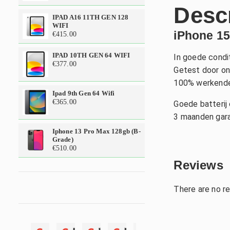
Desc
IPAD A16 11TH GEN 128
WIFI
iPhone 1
€
415.00
IPAD 10TH GEN 64 WIFI
In goede condit
€
377.00
Getest door on
100% werkende
Ipad 9th Gen 64 Wifi
€
365.00
Goede batterij 
3 maanden gara
Iphone 13 Pro Max 128gb (b-
Grade)
€
510.00
Reviews
There are no r