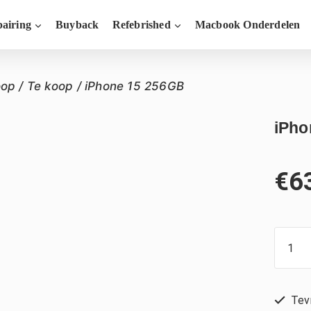
airing
Buyback
Refebrished
Macbook Onderdelen
oop
/
Te koop
/
iPhone 15 256GB
iPho
€
6
Tevr