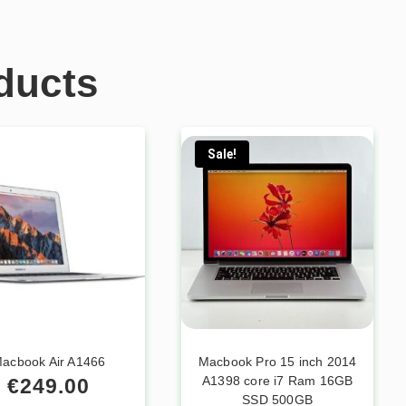
ducts
Sale!
acbook Air A1466
Macbook Pro 15 inch 2014
A1398 core i7 Ram 16GB
€
249.00
SSD 500GB