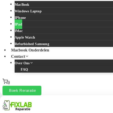
MacBook
Windows Laptop
IPhone
IPad
IMac
Apple Watch
Refurbished Samsung
Macbook Onderdelen
Contact
Over Ons
FAQ
0
Boek Reraratie