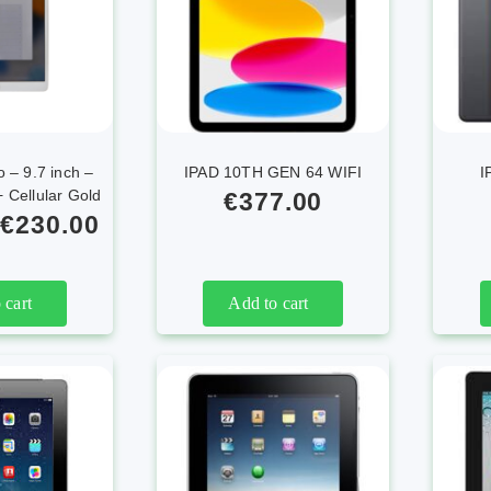
 – 9.7 inch –
IPAD 10TH GEN 64 WIFI
I
 Cellular Gold
€
377.00
€
230.00
 cart
Add to cart