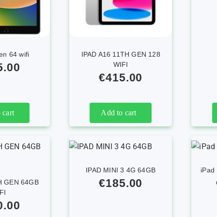
en 64 wifi
IPAD A16 11TH GEN 128
WIFI
5.00
€
415.00
 cart
Add to cart
IPAD MINI 3 4G 64GB
iPad
€
185.00
TH GEN 64GB
FI
0.00