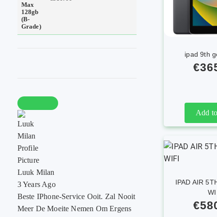
ipad 9th g
€
36
Add to
Luuk Milan
IPAD AIR 5
3 Years Ago
WI
Beste IPhone-Service Ooit. Zal Nooit
€
58
Meer De Moeite Nemen Om Ergens