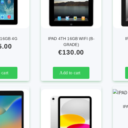
 16GB 4G
IPAD 4TH 16GB WIFI (B-
I
GRADE)
5.00
€
130.00
 cart
Add to cart
IP