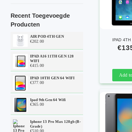
Recent Toegevoegde
Producten
AIR POD 4TH GEN
IPAD 4TH
€
202.00
€
13
IPAD A16 11TH GEN 128
WIFI
€
415.00
Add to
IPAD 10TH GEN 64 WIFI
€
377.00
Ipad 9th Gen 64 Wifi
€
365.00
Iphone 13 Pro Max 128gb (b-
Grade)
€
510.00