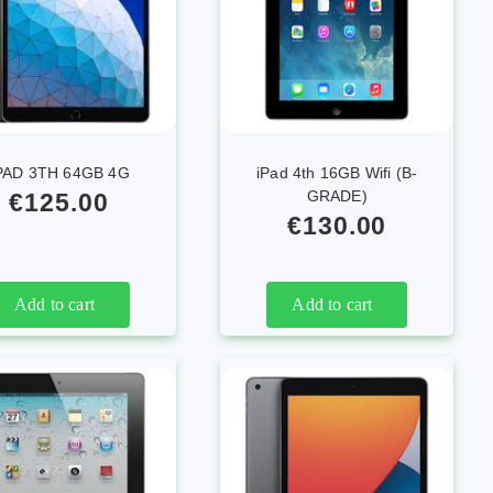
PAD 3TH 64GB 4G
iPad 4th 16GB Wifi (B-
GRADE)
€
125.00
€
130.00
Add to cart
Add to cart