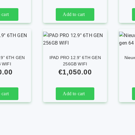
 cart
Add to cart
.9” 6TH GEN
IPAD PRO 12.9” 6TH GEN
Nieuw
 WIFI
256GB WIFI
0.00
€
1,050.00
 cart
Add to cart