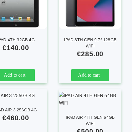
PAD 4TH 32GB 4G
IPAD 8TH GEN 9.7″ 128GB
WIFI
€
140.00
€
285.00
Add to cart
Add to cart
AD AIR 3 256GB 4G
€
460.00
IPAD AIR 4TH GEN 64GB
WIFI
€
500.00