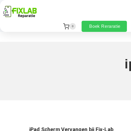
Boek Reraratie
0
iPad Scherm Vervangen bij Fix-Lab