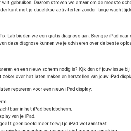
er wilt gebruiken. Daarom streven we ernaar om de meeste sche
rder kunt met je dagelijkse activiteiten zonder lange wachttijd
 Fix-Lab bieden we een gratis diagnose aan. Breng je iPad naar
s van deze diagnose kunnen we je adviseren over de beste oplos
pareren en een nieuw scherm nodig is? Kijk dan of jouw issue 
t zeker over het laten maken en herstellen van jouw iPad disp
laten repareren voor een nieuw iPad display:
erm.
 zichtbaar in het iPad beeldscherm.
splay van je iPad.
geeft geen beeld meer terwijl je iPad wel aanstaat.
 is minder geworden en reageert niet meer op aanraking.