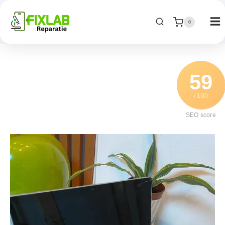
0
59
/ 100
SEO score