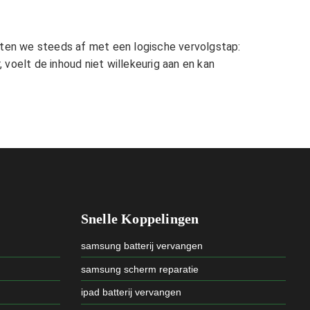
uiten we steeds af met een logische vervolgstap:
 voelt de inhoud niet willekeurig aan en kan
Snelle Koppelingen
samsung batterij vervangen
samsung scherm reparatie
ipad batterij vervangen