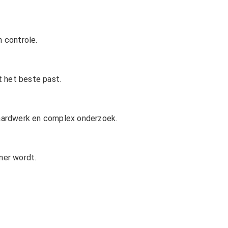
n controle.
t het beste past.
daardwerk en complex onderzoek.
ner wordt.