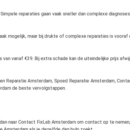
 Simpele reparaties gaan vaak sneller dan complexe diagnose
ak mogelijk, maar bij drukte of complexe reparaties is voora
an vanaf €39. Bij extra schade kan de uiteindelijke prijs afwij
zen Reparatie Amsterdam
,
Spoed Reparatie Amsterdam
,
Conta
erdam
de beste vervolgstappen.
 dan naar
Contact FixLab Amsterdam
om contact op te nemen,
ie Amsterdam
als je dezelfde dag hulp zoekt.