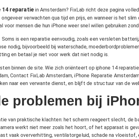
 14 reparatie
in Amsterdam? FixLab richt deze pagina volledig
 ongeveer verwachten qua tijd en prijs, en wanneer is het slim
al voor mensen die hun iPhone weer snel willen gebruiken zond
 Soms is een reparatie eenvoudig, zoals een versleten batterij,
nose nodig, bijvoorbeeld bij waterschade, moederbordprobleme
tting en betaal je niet voor werk dat niet nodig is.
sten binnen de site. Wie zich oriënteert op iphone 14 reparati
rdam
,
Contact FixLab Amsterdam
,
iPhone Reparatie Amsterda
en naar een verwante dienst, en blijft de structuur van de web
e problemen bij iPho
 van praktische klachten: het scherm reageert slecht, de batt
camera werkt niet meer zoals het hoort, of het apparaat is g
ast vaak oververhitting, ventilatorgeluid, schade na vloeistof