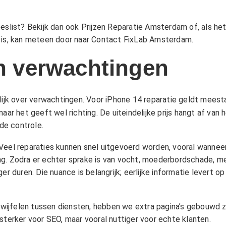
beslist? Bekijk dan ook
Prijzen Reparatie Amsterdam
of, als he
 is, kan meteen door naar
Contact FixLab Amsterdam
.
en verwachtingen
k over verwachtingen. Voor iPhone 14 reparatie geldt meestal
aar het geeft wel richting. De uiteindelijke prijs hangt af van
de controle.
n. Veel reparaties kunnen snel uitgevoerd worden, vooral wanneer
ng. Zodra er echter sprake is van vocht, moederbordschade, m
er duren. Die nuance is belangrijk; eerlijke informatie levert 
 twijfelen tussen diensten, hebben we extra pagina’s gebouwd z
sterker voor SEO, maar vooral nuttiger voor echte klanten.