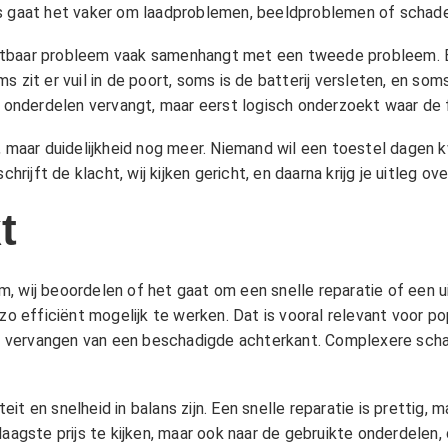
rs gaat het vaker om laadproblemen, beeldproblemen of schade
tbaar probleem vaak samenhangt met een tweede probleem. Een
 zit er vuil in de poort, soms is de batterij versleten, en som
n onderdelen vervangt, maar eerst logisch onderzoekt waar de f
 maar duidelijkheid nog meer. Niemand wil een toestel dagen kwij
chrijft de klacht, wij kijken gericht, en daarna krijg je uitleg o
t
 wij beoordelen of het gaat om een snelle reparatie of een uit
 zo efficiënt mogelijk te werken. Dat is vooral relevant voor p
het vervangen van een beschadigde achterkant. Complexere scha
t en snelheid in balans zijn. Een snelle reparatie is prettig, m
 laagste prijs te kijken, maar ook naar de gebruikte onderdele