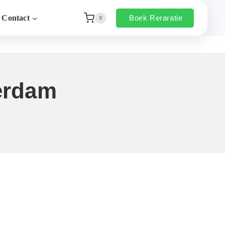
Boek Reraratie
Contact
0
erdam