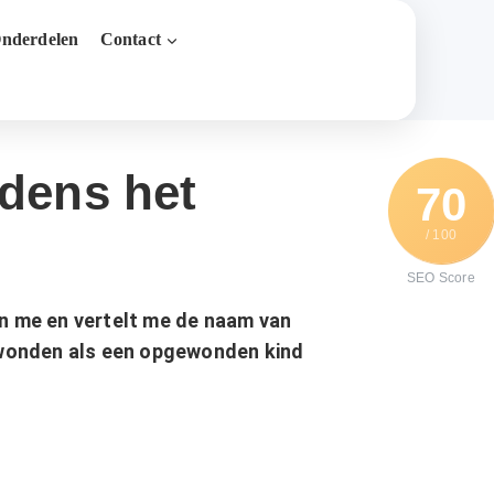
nderdelen
Contact
jdens het
70
/ 100
SEO Score
n me en vertelt me ​​de naam van
pgewonden als een opgewonden kind