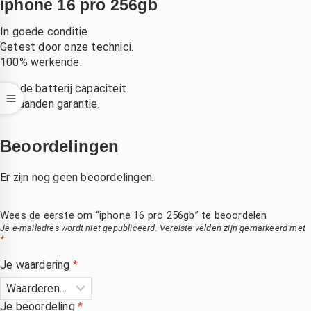
iphone 16 pro 256gb
oordat 
r snel 
k pro 
en 
gemaakt 
kon niet 
In goede conditie.
hond 
.laten 
meer 
Getest door onze technici.
ich na 
vallen  
opladen. 
100% werkende.
et 
van de 
Bleek 
Goede batterij capaciteit.
zwemm
fiets 
aan het 
3 maanden garantie.
n had 
,dacht 
moeder
uitgesch
echt die 
bord te 
d 
is niet 
liggen. 
Beoordelingen
boven 
meer te 
Bij 
e 
redden , 
andere 
Er zijn nog geen beoordelingen.
telefoon
binnen 
zaken 
2 dagen 
duurde 
Wees de eerste om “iphone 16 pro 256gb” te beoordelen
k kon 
had ik 
het veel 
Je e-mailadres wordt niet gepubliceerd.
Vereiste velden zijn gemarkeerd met
p 
mijn 
langer 
*
zaterdag
compute
en was 
Je waardering
*
middag 
r terug 
het ook 
irect 
nieuw 
een stuk 
erecht 
beeld 
duurder. 
Je beoordeling
*