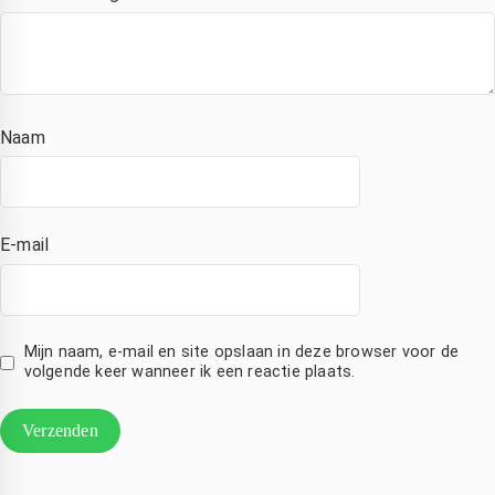
ij Saleh 
scherm 
Heel blij 
an 
en ook 
met de 
ixlab 
meteen 
service!
n hij 
nieuwe 
constate
accu, 
Naam
rde dat 
laten 
et hele 
plaatsen
scherm 
. zonder 
vervang
verlies 
E-mail
n 
van 
moest 
mijn 
worden. 
bestand
ij heeft 
en . 
Mijn naam, e-mail en site opslaan in deze browser voor de
en 
eerlijke 
volgende keer wanneer ik een reactie plaats.
nieuw 
prijs en 
scherm 
goede 
esteld 
betrouw
n dat 
bare 
maanda
service 