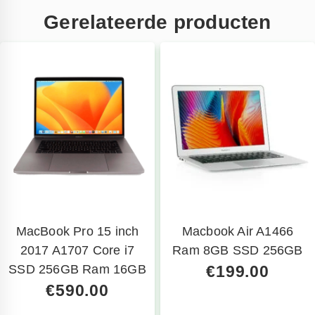
 na 
.dank
Gerelateerde producten
evering 
irect 
vervang
en.
Mooi 
at hij 
et zo 
nel 
gerepare
rd 
eeft, 
ant je 
MacBook Pro 15 inch
Macbook Air A1466
ent 
2017 A1707 Core i7
Ram 8GB SSD 256GB
volkom
SSD 256GB Ram 16GB
€
199.00
n 
onthand 
€
590.00
zonder 