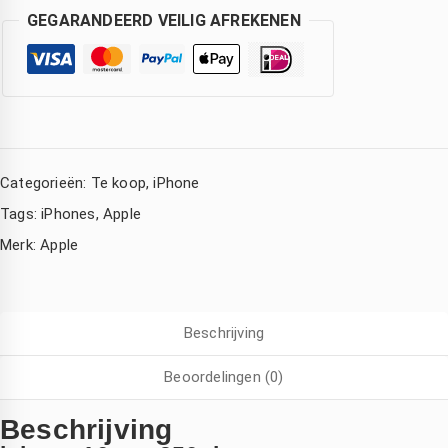
GEGARANDEERD VEILIG AFREKENEN
Categorieën:
Te koop
,
iPhone
Tags:
iPhones
,
Apple
Merk:
Apple
Corina Eckhardt
Amsterdam Nederland
Kimberly de Boer
den
3 jaar geleden
3 jaar geleden
3 jaar geleden
Beschrijving
ijn 
Wat een 
Hele 
Iphone 
goede 
snelle 
Beoordelingen (0)
ad 
service 
service! 
watersc
,mijn 
Mijn 
Beschrijving
ade 
compute
macboo