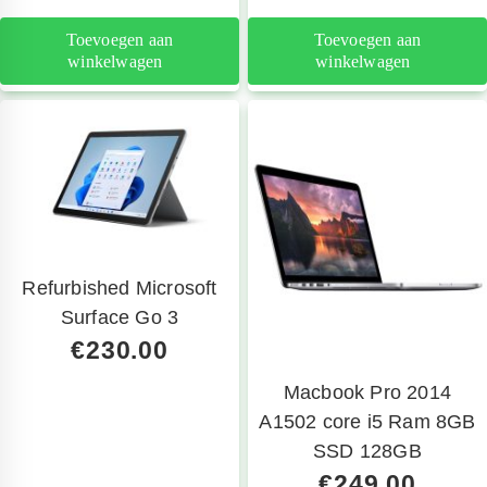
telefoon
Toevoegen aan
Toevoegen aan
winkelwagen
winkelwagen
Refurbished Microsoft
Surface Go 3
€
230.00
Macbook Pro 2014
A1502 core i5 Ram 8GB
SSD 128GB
€
249.00