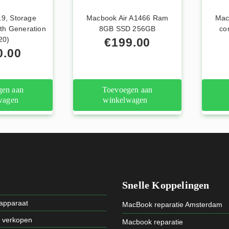
.9, Storage
Macbook Air A1466 Ram
Mac
th Generation
8GB SSD 256GB
co
20)
€
199.00
0.00
gen aan
Toevoegen aan
wagen
winkelwagen
Snelle Koppelingen
 apparaat
MacBook reparatie Amsterdam
t verkopen
Macbook reparatie