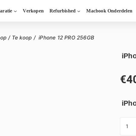
aratie
Verkopen
Refurbished
Macbook Onderdelen
oop
/
Te koop
/
iPhone 12 PRO 256GB
iPh
€
4
iPh