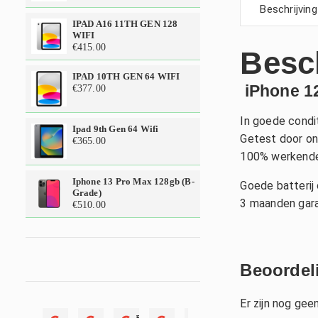
Beschrijving
IPAD A16 11TH GEN 128
WIFI
€
415.00
Besc
IPAD 10TH GEN 64 WIFI
iPhone 1
€
377.00
In goede condit
Ipad 9th Gen 64 Wifi
Getest door on
€
365.00
100% werkende
Iphone 13 Pro Max 128gb (b-
Goede batterij 
Grade)
3 maanden gara
€
510.00
Beoordel
Er zijn nog gee