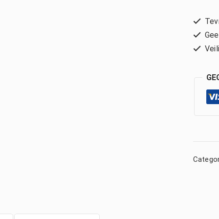
Tevr
Geen
Veil
GE
Categor