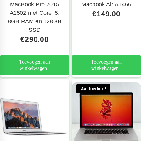
telefoon
MacBook Pro 2015
Macbook Air A1466
A1502 met Core i5,
€
149.00
8GB RAM en 128GB
SSD
€
290.00
Toevoegen aan
Toevoegen aan
winkelwagen
winkelwagen
Aanbieding!