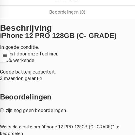
oordat 
r snel 
k pro 
en 
gemaakt 
kon niet 
Beoordelingen (0)
hond 
.laten 
meer 
ich na 
vallen  
opladen. 
Beschrijving
et 
van de 
Bleek 
iPhone 12 PRO 128GB (C- GRADE)
zwemm
fiets 
aan het 
n had 
,dacht 
moeder
In goede conditie.
uitgesch
echt die 
bord te 
Getest door onze technici.
100% werkende.
d 
is niet 
liggen. 
boven 
meer te 
Bij 
Goede batterij capaciteit.
e 
redden , 
andere 
3 maanden garantie.
telefoon
binnen 
zaken 
2 dagen 
duurde 
Beoordelingen
k kon 
had ik 
het veel 
p 
mijn 
langer 
Er zijn nog geen beoordelingen.
zaterdag
compute
en was 
middag 
r terug 
het ook 
irect 
nieuw 
een stuk 
Wees de eerste om “iPhone 12 PRO 128GB (C- GRADE)” te
erecht 
beeld 
duurder. 
beoordelen