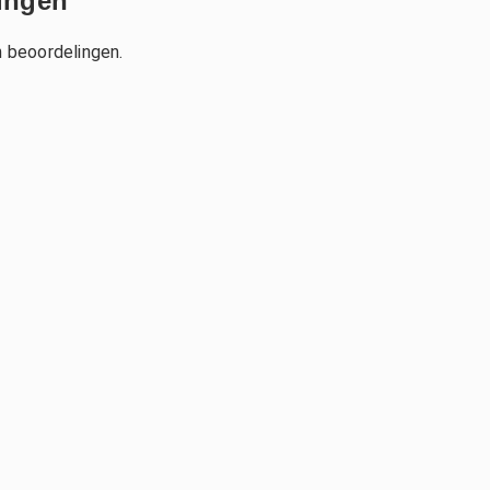
ingen
 Nederland
berly de Boer
n
ar geleden
n beoordelingen.