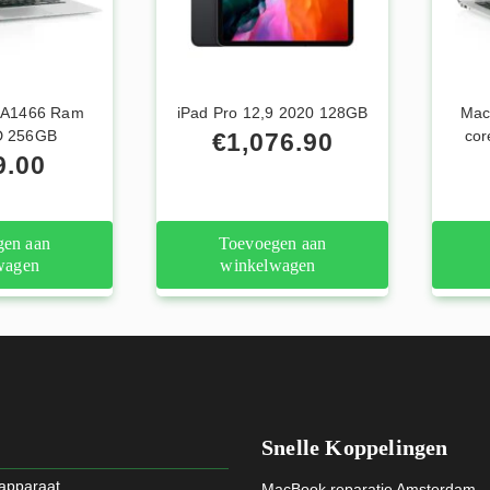
r A1466 Ram
iPad Pro 12,9 2020 128GB
Mac
D 256GB
cor
€
1,076.90
9.00
gen aan
Toevoegen aan
wagen
winkelwagen
Snelle Koppelingen
 apparaat
MacBook reparatie Amsterdam