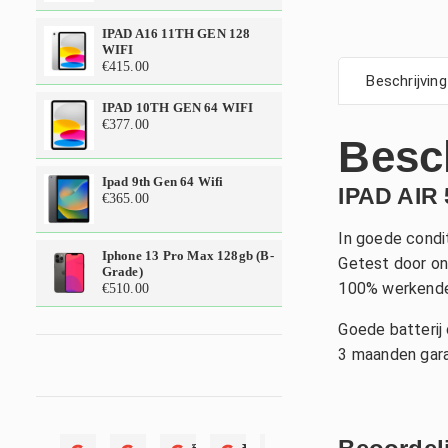
IPAD A16 11TH GEN 128
WIFI
€
415.00
Beschrijving
IPAD 10TH GEN 64 WIFI
€
377.00
Besc
Ipad 9th Gen 64 Wifi
IPAD AIR
€
365.00
In goede condit
Iphone 13 Pro Max 128gb (b-
Getest door on
Grade)
100% werkende
€
510.00
Goede batterij 
3 maanden gara