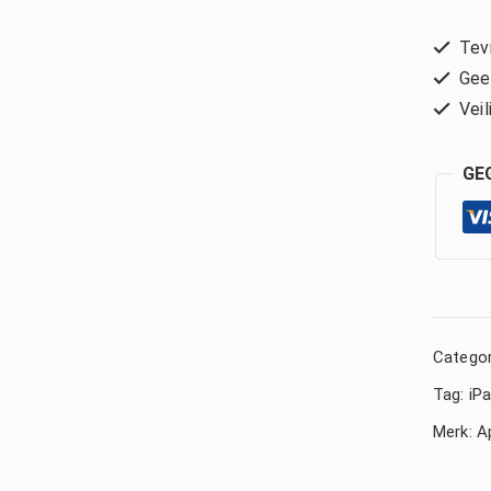
Tevr
Geen
Veil
GE
Categor
Tag:
iP
Merk:
A