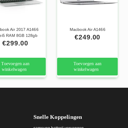
book Air 2017 A1466
Macbook Air A1466
ei5 RAM 8GB 128gb
€
249.00
€
299.00
Toevoegen aan
Toevoegen aan
winkelwagen
winkelwagen
Snelle Koppelingen
samsung batterij vervangen