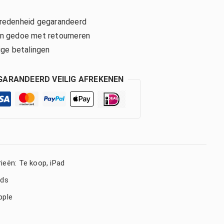
edenheid gegarandeerd
 gedoe met retourneren
ige betalingen
GARANDEERD VEILIG AFREKENEN
ieën:
Te koop
,
iPad
ads
pple