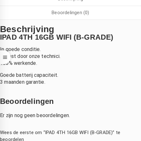
oordat 
r snel 
k pro 
en 
gemaakt 
kon niet 
Beoordelingen (0)
hond 
.laten 
meer 
ich na 
vallen  
opladen. 
Beschrijving
et 
van de 
Bleek 
IPAD 4TH 16GB WIFI (B-GRADE)
zwemm
fiets 
aan het 
n had 
,dacht 
moeder
In goede conditie.
uitgesch
echt die 
bord te 
Getest door onze technici.
100% werkende.
d 
is niet 
liggen. 
boven 
meer te 
Bij 
Goede batterij capaciteit.
e 
redden , 
andere 
3 maanden garantie.
telefoon
binnen 
zaken 
2 dagen 
duurde 
Beoordelingen
k kon 
had ik 
het veel 
p 
mijn 
langer 
Er zijn nog geen beoordelingen.
zaterdag
compute
en was 
middag 
r terug 
het ook 
irect 
nieuw 
een stuk 
Wees de eerste om “IPAD 4TH 16GB WIFI (B-GRADE)” te
erecht 
beeld 
duurder. 
beoordelen