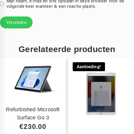
Mijn naam, e-mail en site opslaan in deze browser voor de
volgende keer wanneer ik een reactie plaats.
 na 
.dank
evering 
irect 
vervang
en.
Mooi 
Gerelateerde producten
at hij 
et zo 
nel 
Aanbieding!
gerepare
rd 
eeft, 
ant je 
ent 
volkom
Refurbished Microsoft
n 
Surface Go 3
onthand 
€
230.00
zonder 