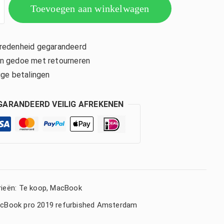
Toevoegen aan winkelwagen
edenheid gegarandeerd
 gedoe met retourneren
ige betalingen
GARANDEERD VEILIG AFREKENEN
ieën:
Te koop
,
MacBook
cBook pro 2019 refurbished Amsterdam