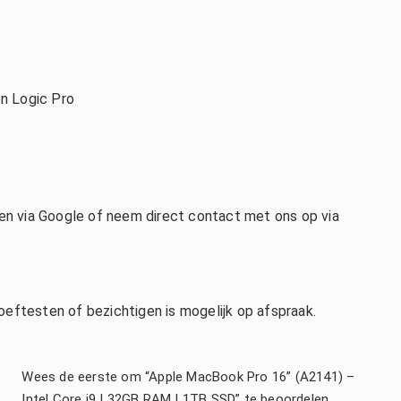
en Logic Pro
en via
Google
of neem direct contact met ons op via
eftesten of bezichtigen is mogelijk op afspraak.
Wees de eerste om “Apple MacBook Pro 16” (A2141) –
Intel Core i9 | 32GB RAM | 1TB SSD” te beoordelen