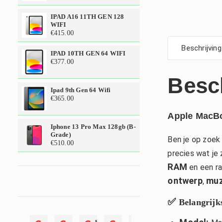
IPAD A16 11TH GEN 128
WIFI
€
415.00
Beschrijving
IPAD 10TH GEN 64 WIFI
€
377.00
Besc
Ipad 9th Gen 64 Wifi
€
365.00
Apple MacBoo
Iphone 13 Pro Max 128gb (b-
Grade)
Ben je op zoek
€
510.00
precies wat je
RAM
en een r
ontwerp
muz
,
✅
Belangrijks