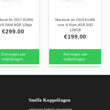
book Air 2017 A1466
Macbook air 2014 A1466
ei5 RAM 8GB 128gb
core i5 Ram 4GB SSD
128GB
€
299.00
€
199.00
Toevoegen aan
Toevoegen aan
winkelwagen
winkelwagen
Snelle Koppelingen
samsung batterij vervangen