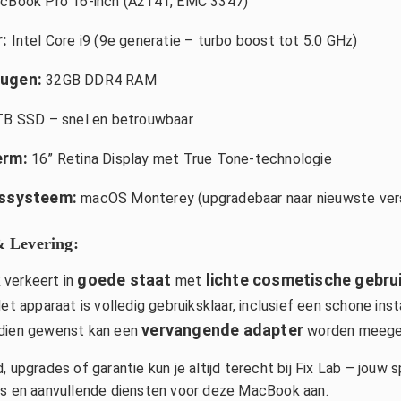
Book Pro 16-inch (A2141, EMC 3347)
 Nederland
berly de Boer
n
ar geleden
:
Intel Core i9 (9e generatie – turbo boost tot 5.0 GHz)
ugen:
32GB DDR4 RAM
B SSD – snel en betrouwbaar
erm:
16” Retina Display met True Tone-technologie
gssysteem:
macOS Monterey (upgradebaar naar nieuwste ver
& Levering:
goede staat
lichte cosmetische gebru
verkeert in
met
et apparaat is volledig gebruiksklaar, inclusief een schone ins
vervangende adapter
ndien gewenst kan een
worden meege
 upgrades of garantie kun je altijd terecht bij
Fix Lab – jouw s
s en aanvullende diensten voor deze MacBook aan.