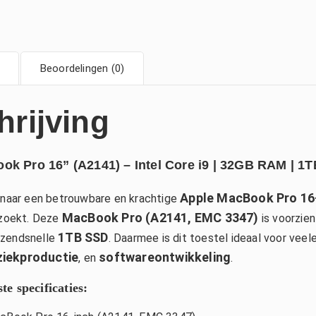
Beoordelingen (0)
hrijving
k Pro 16” (A2141) – Intel Core i9 | 32GB RAM | 1T
Apple MacBook Pro 16
 naar een betrouwbare en krachtige
MacBook Pro (A2141, EMC 3347)
 zoekt. Deze
is voorzie
1TB SSD
azendsnelle
. Daarmee is dit toestel ideaal voor vee
iekproductie
softwareontwikkeling
, en
.
te specificaties: