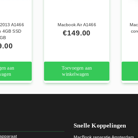
 2013 A1466
Macbook Air A1466
Mac
am 4GB SSD
cor
€
149.00
6GB
9.00
gen aan
Toevoegen aan
wagen
winkelwagen
Snelle Koppelingen
 apparaat
MacBook reparatie Amsterdam