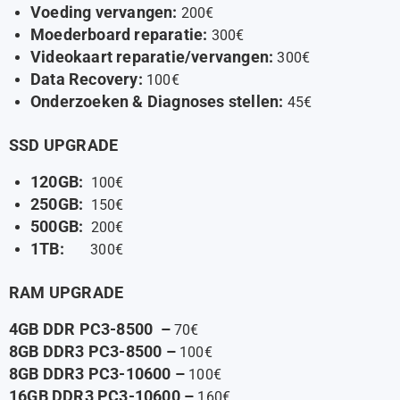
Voeding vervangen:
200€
Moederboard reparatie:
300€
Videokaart reparatie/vervangen
:
300€
Data Recovery:
100€
Onderzoeken & Diagnoses stellen:
45€
SSD UPGRADE
120GB:
100€
250GB:
150€
500GB:
200€
1TB:
300€
RAM UPGRADE
4GB DDR PC3-8500 –
70€
8GB DDR3 PC3-8500 –
100€
8GB DDR3 PC3-10600 –
100€
16GB DDR3 PC3-10600 –
160€