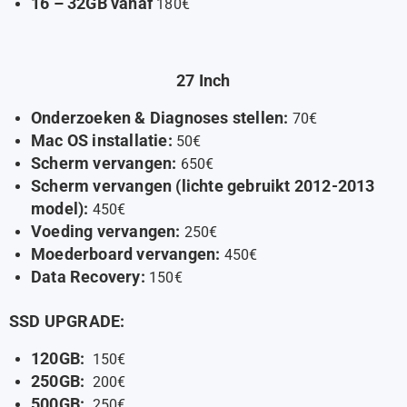
16 – 32GB vanaf
180€
27 Inch
Onderzoeken & Diagnoses stellen:
70€
Mac OS installatie:
50€
Scherm vervangen:
650€
Scherm vervangen (lichte gebruikt 2012-2013
model):
450€
Voeding vervangen:
250€
Moederboard vervangen:
450€
Data Recovery:
150€
SSD UPGRADE:
120GB:
150€
250GB:
200€
500GB:
250€