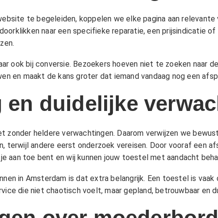
site te begeleiden, koppelen we elke pagina aan relevante ve
orklikken naar een specifieke reparatie, een prijsindicatie of
jzen
.
 maar ook bij conversie. Bezoekers hoeven niet te zoeken naar d
uwen en maakt de kans groter dat iemand vandaag nog een afspr
g en duidelijke verwa
eet zonder heldere verwachtingen. Daarom verwijzen we bewus
n, terwijl andere eerst onderzoek vereisen. Door vooraf een af
e aan toe bent en wij kunnen jouw toestel met aandacht beha
nnen in Amsterdam is dat extra belangrijk. Een toestel is vaa
vice die niet chaotisch voelt, maar gepland, betrouwbaar en dui
agen over moederbor