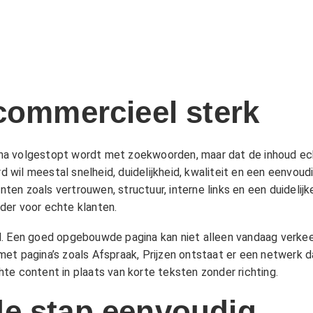
 commercieel sterk
na volgestopt wordt met zoekwoorden, maar dat de inhoud ec
wil meestal snelheid, duidelijkheid, kwaliteit en een eenvou
en zoals vertrouwen, structuur, interne links en een duidelij
der voor echte klanten.
l. Een goed opgebouwde pagina kan niet alleen vandaag verkee
met pagina’s zoals
Afspraak
,
Prijzen
ontstaat er een netwerk da
te content in plaats van korte teksten zonder richting.
e stap eenvoudig