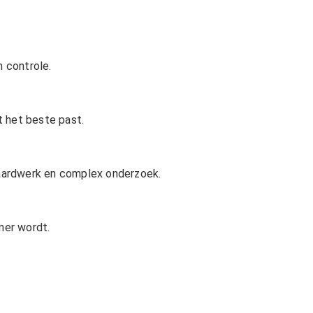
n controle.
t het beste past.
daardwerk en complex onderzoek.
ner wordt.