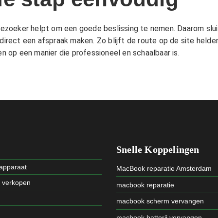
e bezoeker helpt om een goede beslissing te nemen. Daarom sl
direct een afspraak maken. Zo blijft de route op de site helder,
 op een manier die professioneel en schaalbaar is.
Snelle Koppelingen
 apparaat
MacBook reparatie Amsterdam
t verkopen
macbook reparatie
macbook scherm vervangen
macbook batterij vervangen