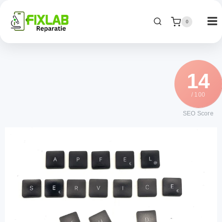
0
14
/ 100
SEO Score