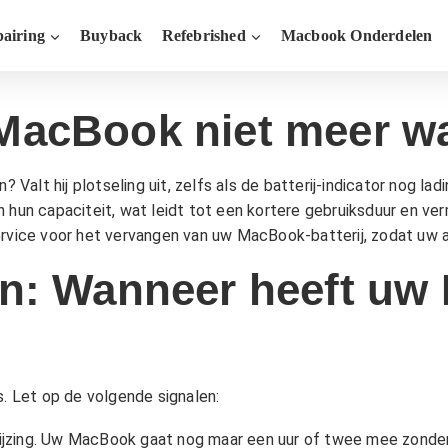
airing
Buyback
Refebrished
Macbook Onderdelen
w MacBook niet meer w
lt hij plotseling uit, zelfs als de batterij-indicator nog lad
jen hun capaciteit, wat leidt tot een kortere gebruiksduur en ve
ervice voor het vervangen van uw MacBook-batterij, zodat uw a
n: Wanneer heeft uw
is. Let op de volgende signalen:
jzing. Uw MacBook gaat nog maar een uur of twee mee zonder