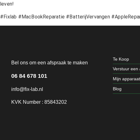
leven!
#Fixlab #MacBookReparatie #BatterijVervangen #AppleRepa
Te Koop
Bel ons om een afspraak te maken
Verstuur een
06 84 678 101
Mijn apparaa
Blog
info@fix-lab.nl
KVK Number : 85843202