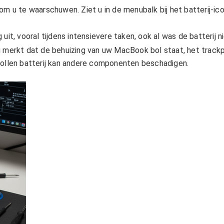
 u te waarschuwen. Ziet u in de menubalk bij het batterij-ico
it, vooral tijdens intensievere taken, ook al was de batterij ni
u merkt dat de behuizing van uw MacBook bol staat, het trackp
ezwollen batterij kan andere componenten beschadigen.