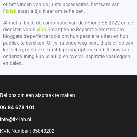
of het vinden van de juiste accessoires, het team van
Fixlab
staat altijd klaar om te helpen.
Al met al biedt de combinatie van de iPhone SE 2022 en de
diensten van
Fixlab
Smartphone Reparatie Amsterdam
bloggers de perfecte tools om hun passie te uiten en hun
publiek te bereiken. Of je nu onderweg bent, thuis of op een
koffiebar, met deze krachtige smartphone en betrouwbare
ondersteuning kun je altijd en overal inspiratie vastleggen
en delen.
Bel ons om een afspraak te maken
06 84 678 101
info@fix-lab.nl
KVK Number : 85843202